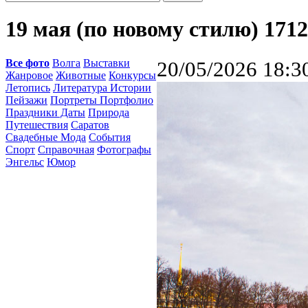
19 мая (по новому стилю) 171
Все фото
Волга
Выставки
20/05/2026 18:3
Жанровое
Животные
Конкурсы
Летопись
Литература Истории
Пейзажи
Портреты Портфолио
Праздники Даты
Природа
Путешествия
Саратов
Свадебные Мода
События
Спорт
Справочная
Фотографы
Энгельс
Юмор