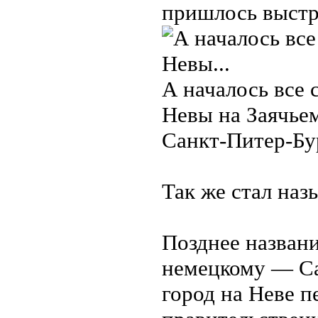
пришлось выстро
А началось все с
Невы на Заячье
Санкт‑Питер‑Бу
Так же стал наз
Позднее названи
немецкому — Са
город на Неве п