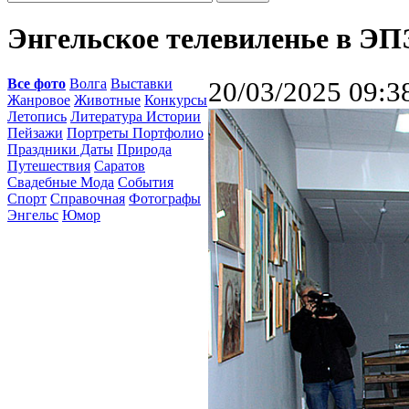
Энгельское телевиленье в Э
Все фото
Волга
Выставки
20/03/2025 09:3
Жанровое
Животные
Конкурсы
Летопись
Литература Истории
Пейзажи
Портреты Портфолио
Праздники Даты
Природа
Путешествия
Саратов
Свадебные Мода
События
Спорт
Справочная
Фотографы
Энгельс
Юмор