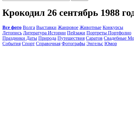
Крокодил 26 сентябрь 1988 го
Все фото
Волга
Выставки
Жанровое
Животные
Конкурсы
Летопись
Литература Истории
Пейзажи
Портреты Портфолио
Праздники Даты
Природа
Путешествия
Саратов
Свадебные Мо
События
Спорт
Справочная
Фотографы
Энгельс
Юмор