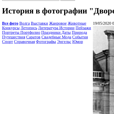
История в фотографии "Двор
Все фото
Волга
Выставки
Жанровое
Животные
19/05/2020 
Конкурсы
Летопись
Литература Истории
Пейзажи
Портреты Портфолио
Праздники Даты
Природа
Путешествия
Саратов
Свадебные Мода
События
Спорт
Справочная
Фотографы
Энгельс
Юмор