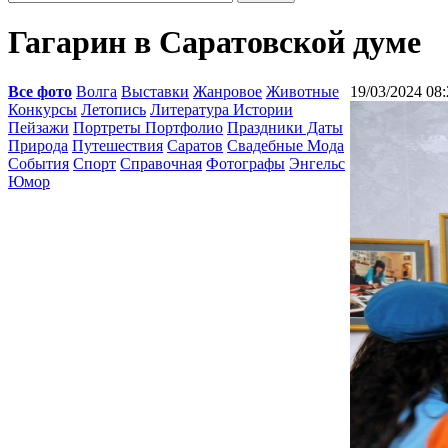
Гагарин в Саратовской думе
Все фото
Волга
Выставки
Жанровое
Животные
19/03/2024 08:
Конкурсы
Летопись
Литература Истории
Пейзажи
Портреты Портфолио
Праздники Даты
Природа
Путешествия
Саратов
Свадебные Мода
События
Спорт
Справочная
Фотографы
Энгельс
Юмор