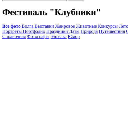
Фестиваль "Клубники"
Все фото
Волга
Выставки
Жанровое
Животные
Конкурсы
Лет
Портреты Портфолио
Праздники Даты
Природа
Путешествия
Справочная
Фотографы
Энгельс
Юмор