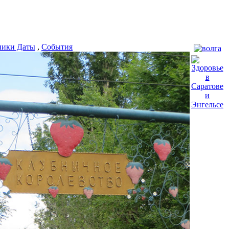
ники Даты
,
События