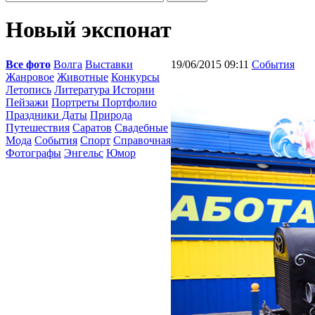
Новый экспонат
Все фото
Волга
Выставки
19/06/2015 09:11
События
Жанровое
Животные
Конкурсы
Летопись
Литература Истории
Пейзажи
Портреты Портфолио
Праздники Даты
Природа
Путешествия
Саратов
Свадебные
Мода
События
Спорт
Справочная
Фотографы
Энгельс
Юмор