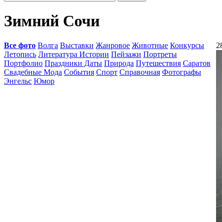
Зимний Сочи
Все фото
Волга
Выставки
Жанровое
Животные
Конкурсы
2
Летопись
Литература Истории
Пейзажи
Портреты
Портфолио
Праздники Даты
Природа
Путешествия
Саратов
Свадебные Мода
События
Спорт
Справочная
Фотографы
Энгельс
Юмор