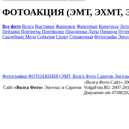
ФОТОАКЦИЯ (ЭМТ, ЭХМТ, 
Все фото
Волга
Выставки
Жанровое
Животные
Конкурсы
Лет
Пейзажи
Портреты Портфолио
Праздники Даты
Природа
Путе
Свадебные Мода
События
Спорт
Справочная
Фотографы
Энге
Фотографии ФОТОАКЦИЯ (ЭМТ, Волга Фото Саратов Энгель
«Волга Фото Сайт» 20
Сайт
«Волга Фото»
Энгельс и Саратов
VolgaFoto.RU 2007-20
Документ от 07/08/20