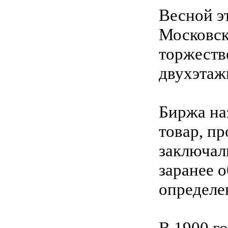
Весной эт
Московско
торжеств
двухэтаж
Биржа на
товар, п
заключал
заранее 
определе
В 1900 г