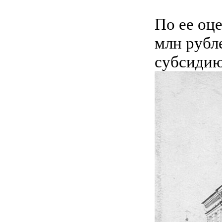
По ее оце
млн рубле
субсидию