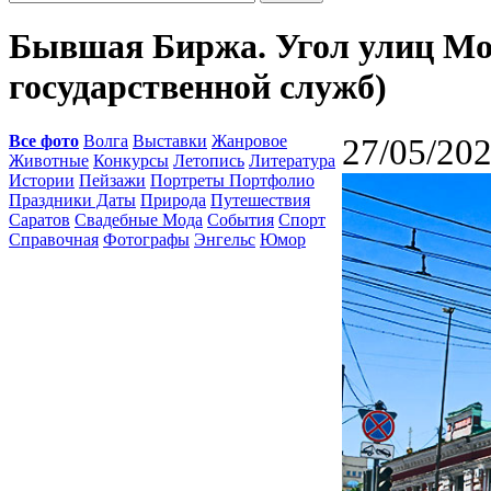
Бывшая Биржа. Угол улиц Мо
государственной служб)
Все фото
Волга
Выставки
Жанровое
27/05/202
Животные
Конкурсы
Летопись
Литература
Истории
Пейзажи
Портреты Портфолио
Праздники Даты
Природа
Путешествия
Саратов
Свадебные Мода
События
Спорт
Справочная
Фотографы
Энгельс
Юмор