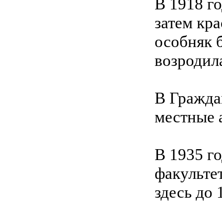
В 1918 г
затем кр
особняк 
возродил
В Гражда
местные 
В 1935 г
факульте
здесь до 