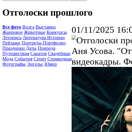
Отголоски прошлого
Все фото
Волга
Выставки
01/11/2025 16:
Жанровое
Животные
Конкурсы
Летопись
Литература Истории
Пейзажи
Портреты Портфолио
Праздники Даты
Природа
Аня Усова. "О
Путешествия
Саратов
Свадебные
Мода
События
Спорт
Справочная
видеокадры. Ф
Фотографы
Энгельс
Юмор