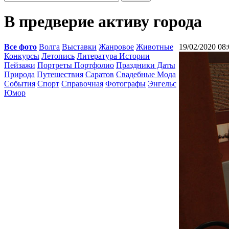
В предверие активу города
Все фото
Волга
Выставки
Жанровое
Животные
19/02/2020 08:
Конкурсы
Летопись
Литература Истории
Пейзажи
Портреты Портфолио
Праздники Даты
Природа
Путешествия
Саратов
Свадебные Мода
События
Спорт
Справочная
Фотографы
Энгельс
Юмор