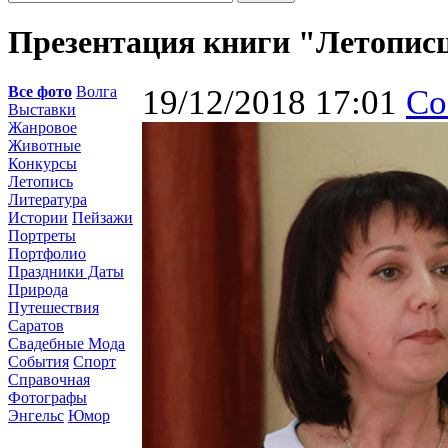
Презентация книги "Летопис
Все фото
Волга
19/12/2018 17:01
Со
Выставки
Жанровое
Животные
Конкурсы
Летопись
Литература
Истории
Пейзажи
Портреты
Портфолио
Праздники Даты
Природа
Путешествия
Саратов
Свадебные Мода
События
Спорт
Справочная
Фотографы
Энгельс
Юмор