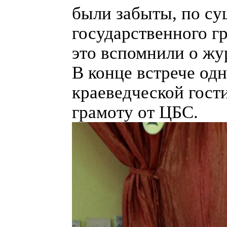
были забыты, по су
государственного г
это вспомнили о жу
В конце встрече од
краеведческой гост
грамоту от ЦБС.