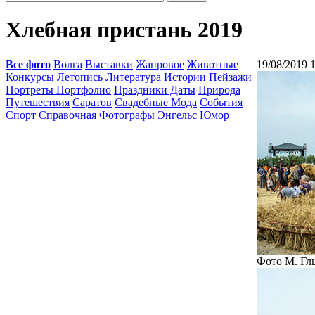
Хлебная пристань 2019
Все фото
Волга
Выставки
Жанровое
Животные
19/08/2019 
Конкурсы
Летопись
Литература Истории
Пейзажи
Портреты Портфолио
Праздники Даты
Природа
Путешествия
Саратов
Свадебные Мода
События
Спорт
Справочная
Фотографы
Энгельс
Юмор
Фото М. Гл