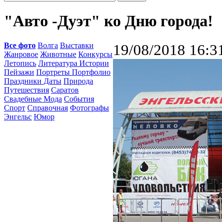
"Авто -Дуэт" ко Дню города!
Все фото
Волга
Выставки
19/08/2018 16:3
Жанровое
Животные
Конкурсы
Летопись
Литература Истории
Пейзажи
Портреты Портфолио
Праздники Даты
Природа
Путешествия
Саратов
Свадебные Мода
События
Спорт
Справочная
Фотографы
Энгельс
Юмор