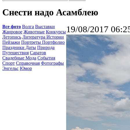
Снести надо Асамблею
Все фото
Волга
Выставки
19/08/2017 06:2
Жанровое
Животные
Конкурсы
Летопись
Литература Истории
Пейзажи
Портреты Портфолио
Праздники Даты
Природа
Путешествия
Саратов
Свадебные Мода
События
Спорт
Справочная
Фотографы
Энгельс
Юмор