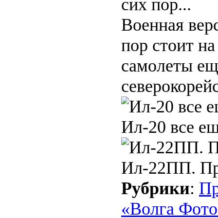
Военная вер
пор стоит н
самолеты ещ
северокорейс
Ил-20 все е
Ил-22ПП. Пр
Рубрики
:
Пр
«Волга Фото