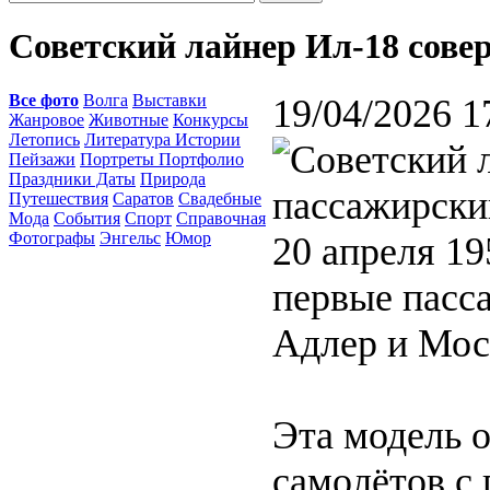
Советский лайнер Ил-18 сове
Все фото
Волга
Выставки
19/04/2026 1
Жанровое
Животные
Конкурсы
Летопись
Литература Истории
Пейзажи
Портреты Портфолио
Праздники Даты
Природа
Путешествия
Саратов
Свадебные
Мода
События
Спорт
Справочная
Фотографы
Энгельс
Юмор
20 апреля 19
первые пасс
Адлер и Мос
Эта модель 
самолётов с