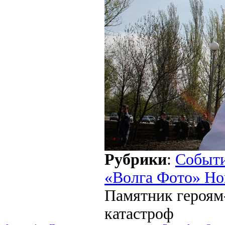
Рубрики
:
Событ
«Волга Фото» Но
Памятник героям
катастроф