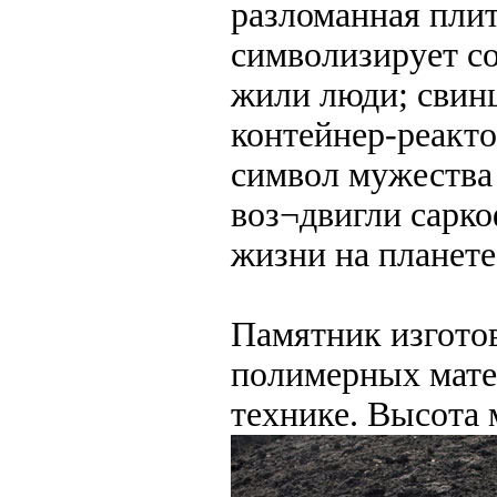
разломанная пли
символизирует со
жили люди; свин
контейнер-реакто
символ мужества 
воз¬двигли сарко
жизни на планете
Памятник изготов
полимерных мате
технике. Высота 