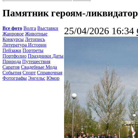
Памятник героям-ликвидатор
Все фото
Волга
Выставки
25/04/2026 16:34
Жанровое
Животные
Конкурсы
Летопись
Литература Истории
Пейзажи
Портреты
Портфолио
Праздники Даты
Природа
Путешествия
Саратов
Свадебные Мода
События
Спорт
Справочная
Фотографы
Энгельс
Юмор