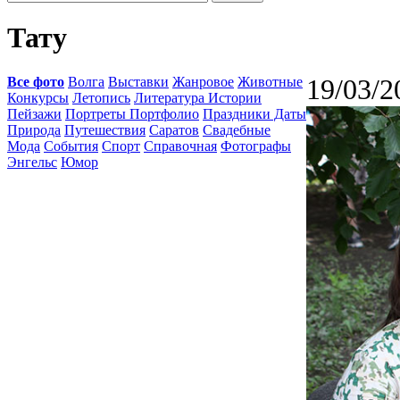
Тату
Все фото
Волга
Выставки
Жанровое
Животные
19/03/2
Конкурсы
Летопись
Литература Истории
Пейзажи
Портреты Портфолио
Праздники Даты
Природа
Путешествия
Саратов
Свадебные
Мода
События
Спорт
Справочная
Фотографы
Энгельс
Юмор