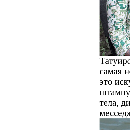
Татуиро
самая н
это иск
штампуе
тела, д
мессед