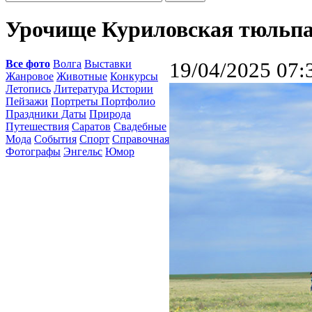
Урочище Куриловская тюльпа
Все фото
Волга
Выставки
19/04/2025 07:
Жанровое
Животные
Конкурсы
Летопись
Литература Истории
Пейзажи
Портреты Портфолио
Праздники Даты
Природа
Путешествия
Саратов
Свадебные
Мода
События
Спорт
Справочная
Фотографы
Энгельс
Юмор