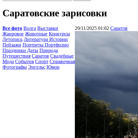
Саратовские зарисовки
Все фото
Волга
Выставки
29/11/2025 01:02
Саратов
Жанровое
Животные
Конкурсы
Летопись
Литература Истории
Пейзажи
Портреты Портфолио
Праздники Даты
Природа
Путешествия
Саратов
Свадебные
Мода
События
Спорт
Справочная
Фотографы
Энгельс
Юмор