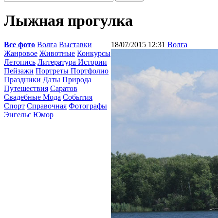
Лыжная прогулка
Все фото
Волга
Выставки
18/07/2015 12:31
Волга
Жанровое
Животные
Конкурсы
Летопись
Литература Истории
Пейзажи
Портреты Портфолио
Праздники Даты
Природа
Путешествия
Саратов
Свадебные Мода
События
Спорт
Справочная
Фотографы
Энгельс
Юмор