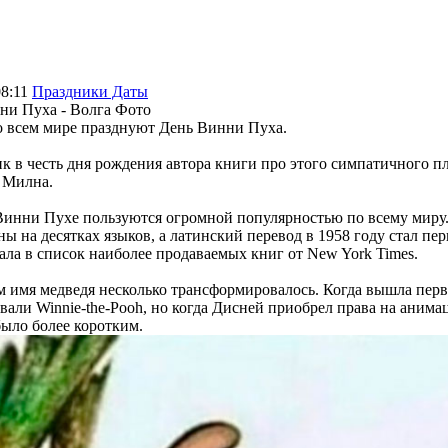
08:11
Праздники Даты
во всем мире празднуют День Винни Пуха.
к в честь дня рождения автора книги про этого симпатичного п
 Милна.
Винни Пухе пользуются огромной популярностью по всему мир
ы на десятках языков, а латинский перевод в 1958 году стал пе
ала в список наиболее продаваемых книг от New York Times.
 имя медведя несколько трансформировалось. Когда вышла перва
вали Winnie-the-Pooh, но когда Дисней приобрел права на аним
ыло более коротким.