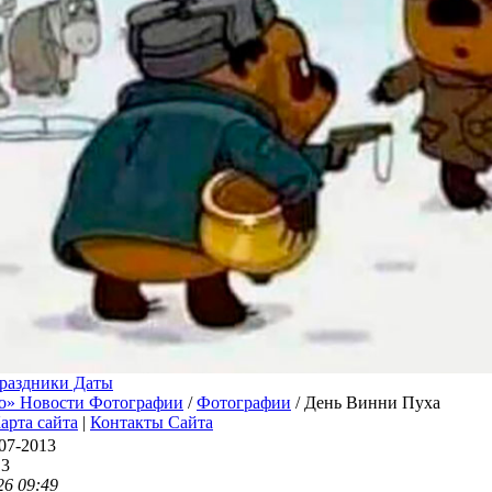
раздники Даты
о» Новости Фотографии
/
Фотографии
/ День Винни Пуха
арта сайта
|
Контакты Сайта
07-2013
13
26 09:49