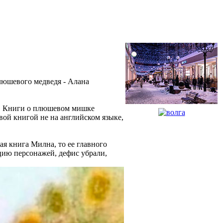
люшевого медведя - Алана
у. Книги о плюшевом мишке
рвой книгой не на английском языке,
я книга Милна, то ее главного
ацию персонажей, дефис убрали,