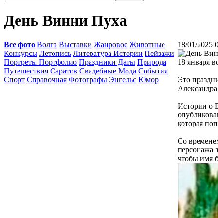
День Винни Пуха
Все фото
Волга
Выставки
Жанровое
Животные
18/01/2025 
Конкурсы
Летопись
Литература Истории
Пейзажи
Портреты Портфолио
Праздники Даты
Природа
18 января 
Путешествия
Саратов
Свадебные Мода
События
Спорт
Справочная
Фотографы
Энгельс
Юмор
Это праздни
Александра
Истории о 
опубликован
которая поп
Со временем
персонажа з
чтобы имя б