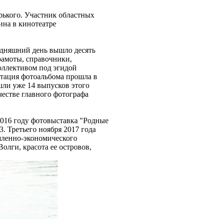
рького. Участник областных
ина в кинотеатре
годняшний день вышло десять
рамоты, справочники,
оллективом под эгидой
тация фотоальбома прошла в
шли уже 14 выпусков этого
честве главного фотографа
 2016 году фотовыставка "Родные
. Третьего ноября 2017 года
шленно-экономического
олги, красота ее островов,