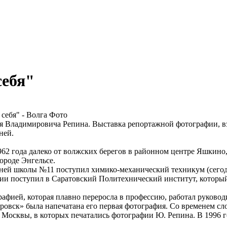
себя"
 Владимировича Репина. Выставка репортажной фотографии, вз
ней.
962 года далеко от волжских берегов в районном центре Яшкино,
городе Энгельсе.
дней школы №11 поступил химико-механический техникум (сего
мии поступил в Саратовский Политехнический институт, который 
рафией, которая плавно переросла в профессию, работал руков
кровск» была напечатана его первая фотография. Со временем сл
 Москвы, в которых печатались фотографии Ю. Репина. В 1996 г