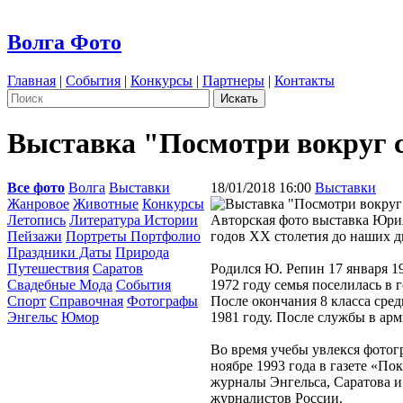
Волга Фото
Главная
|
События
|
Конкурсы
|
Партнеры
|
Контакты
Выставка "Посмотри вокруг 
Все фото
Волга
Выставки
18/01/2018 16:00
Выставки
Жанровое
Животные
Конкурсы
Летопись
Литература Истории
Авторская фото выставка Юрия
Пейзажи
Портреты Портфолио
годов ХХ столетия до наших д
Праздники Даты
Природа
Путешествия
Саратов
Родился Ю. Репин 17 января 1
Свадебные Мода
События
1972 году семья поселилась в 
Спорт
Справочная
Фотографы
После окончания 8 класса сре
Энгельс
Юмор
1981 году. После службы в ар
Во время учебы увлекся фотог
ноябре 1993 года в газете «По
журналы Энгельса, Саратова и
журналистов России.