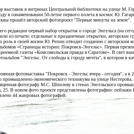
тор выставок в витринах Центральной библиотеки на улице М. Го
оду в ознаменовании 50-летие первого полета в космос Ю. Гагар
квы прошёл авторский фотопроект "Первые минуты на земле".
 его редакции первый набор открыток о городе Энгельса (на се
дили из печати: отдельные и праздничные открытки, авторские г
ю роль в своей жизни Ю. Репин отводит созданию с авторским к
льбомов «Страницы истории: Покровск-Энгельс». Первая презен
 приемной газеты «Комсомольская правда в Саратове». В свет вы
тоальбом "Энгельс. От слободы к городу мечты", в котором в ка
оянная фотовыставка "Покровск - Энгельс вчера - сегодня", а в
о промышленно-экономического техникума на улице Нестерова, 3
вященная фотографу М.С. Шпилеву в стенах Энгельского промы
, 25. В новом фото проекте представлены фотографии: пейзажи В
тавлено 44 жанровых фотографий.