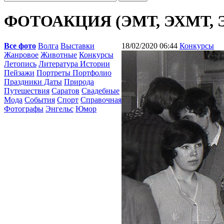
ФОТОАКЦИЯ (ЭМТ, ЭХМТ, 
Все фото
Волга
Выставки
18/02/2020 06:44
Конкурсы
Жанровое
Животные
Конкурсы
Летопись
Литература Истории
Пейзажи
Портреты Портфолио
Праздники Даты
Природа
Путешествия
Саратов
Свадебные
Мода
События
Спорт
Справочная
Фотографы
Энгельс
Юмор