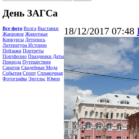
День ЗАГСа
Все фото
Волга
Выставки
18/12/2017 07:48
Жанровое
Животные
Конкурсы
Летопись
Литература Истории
Пейзажи
Портреты
Портфолио
Праздники Даты
Природа
Путешествия
Саратов
Свадебные Мода
События
Спорт
Справочная
Фотографы
Энгельс
Юмор