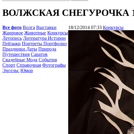
ВОЛЖСКАЯ СНЕГУРОЧКА 
Все фото
Волга
Выставки
18/12/2014 07:33
Конкурсы
Жанровое
Животные
Конкурсы
Летопись
Литература Истории
Пейзажи
Портреты Портфолио
Праздники Даты
Природа
Путешествия
Саратов
Свадебные Мода
События
Спорт
Справочная
Фотографы
Энгельс
Юмор