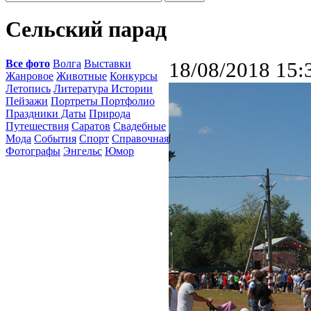
Сельский парад
Все фото
Волга
Выставки
18/08/2018 15:
Жанровое
Животные
Конкурсы
Летопись
Литература Истории
Пейзажи
Портреты Портфолио
Праздники Даты
Природа
Путешествия
Саратов
Свадебные
Мода
События
Спорт
Справочная
Фотографы
Энгельс
Юмор