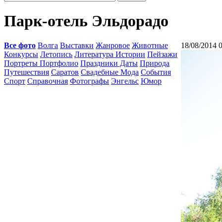
Парк-отель Эльдорадо
Все фото
Волга
Выставки
Жанровое
Животные
18/08/2014 
Конкурсы
Летопись
Литература Истории
Пейзажи
Портреты Портфолио
Праздники Даты
Природа
Путешествия
Саратов
Свадебные Мода
События
Спорт
Справочная
Фотографы
Энгельс
Юмор