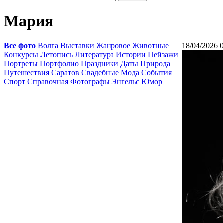
Мария
Все фото
Волга
Выставки
Жанровое
Животные
18/04/2026 
Конкурсы
Летопись
Литература Истории
Пейзажи
Портреты Портфолио
Праздники Даты
Природа
Путешествия
Саратов
Свадебные Мода
События
Спорт
Справочная
Фотографы
Энгельс
Юмор