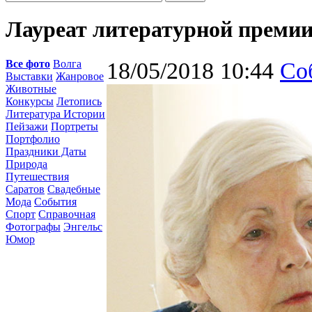
Лауреат литературной премии
Все фото
Волга
18/05/2018 10:44
Со
Выставки
Жанровое
Животные
Конкурсы
Летопись
Литература Истории
Пейзажи
Портреты
Портфолио
Праздники Даты
Природа
Путешествия
Саратов
Свадебные
Мода
События
Спорт
Справочная
Фотографы
Энгельс
Юмор