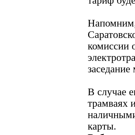
тариф буде
Напомним,
Саратовск
комиссии 
электротра
заседание
В случае е
трамваях и
наличными
карты.