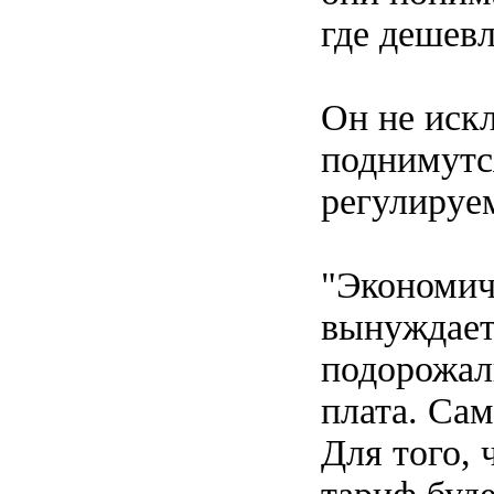
где дешевл
Он не иск
поднимутся
регулируе
"Экономиче
вынуждает
подорожал
плата. Сам
Для того,