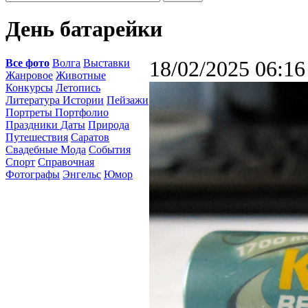
День батарейки
Все фото
Волга
Выставки
18/02/2025 06:16
Жанровое
Животные
Конкурсы
Летопись
Литература Истории
Пейзажи
Портреты Портфолио
Праздники Даты
Природа
Путешествия
Саратов
Свадебные Мода
События
Спорт
Справочная
Фотографы
Энгельс
Юмор