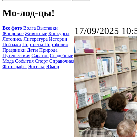
Мо-лод-цы!
Все фото
Волга
Выставки
17/09/2025 10:
Жанровое
Животные
Конкурсы
Летопись
Литература Истории
Пейзажи
Портреты Портфолио
Праздники Даты
Природа
Путешествия
Саратов
Свадебные
Мода
События
Спорт
Справочная
Фотографы
Энгельс
Юмор