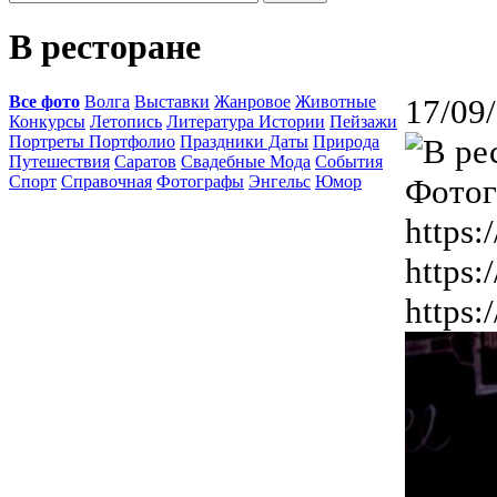
В ресторане
Все фото
Волга
Выставки
Жанровое
Животные
17/09
Конкурсы
Летопись
Литература Истории
Пейзажи
Портреты Портфолио
Праздники Даты
Природа
Путешествия
Саратов
Свадебные Мода
События
Спорт
Справочная
Фотографы
Энгельс
Юмор
Фотог
https:
https:
https: