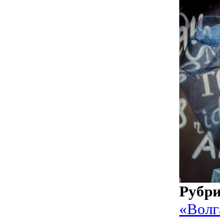
Рубр
«Волг