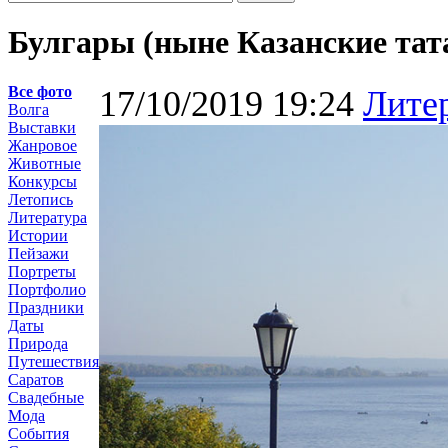
Булгары (ныне Казанские тат
Все фото
17/10/2019 19:24
Лите
Волга
Выставки
Жанровое
Животные
Конкурсы
Летопись
Литература
Истории
Пейзажи
Портреты
Портфолио
Праздники
Даты
Природа
Путешествия
Саратов
Свадебные
Мода
События