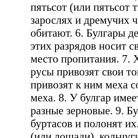
пятьсот (или пятьсот т
зарослях и дремучих ч
обитают. 6. Булгары д
этих разрядов носит с
место пропитания. 7. 
русы привозят свои то
привозят к ним меха с
меха. 8. У булгар име
разные зерновые. 9. Б
буртасов и полонят их
(или лошади), кольчуг