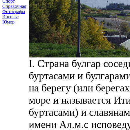
Спорт
Справочная
Фотографы
Энгельс
Юмор
I. Страна булгар сосе
буртасами и булгарами
на берегу (или берегах
море и называется Ити
буртасами) и славянам
имени Ал.м.с исповеду