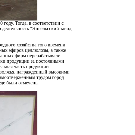
году. Тогда, в соответствии с
ю деятельность "Энгельсский завод
родного хозяйства того времени
жных эфиров целлюлозы, а также
транных фирм перерабатывали
вки продукции за постоянными
ельная часть продукции
оволжья, награжденный высокими
самоотверженным трудом город
уде были отмечены