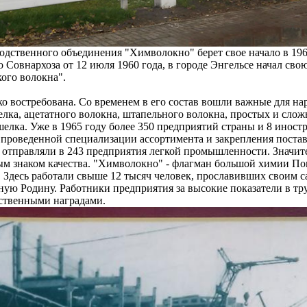
дственного объединения "Химволокно" берет свое начало в 1960 
Совнархоза от 12 июля 1960 года, в городе Энгельсе начал сво
ого волокна".
о востребована. Со временем в его состав вошли важные для на
елка, ацетатного волокна, штапельного волокна, простых и сло
шелка. Уже в 1965 году более 350 предприятий страны и 8 инос
проведенной специализации ассортимента и закрепления поста
ее отправляли в 243 предприятия легкой промышленности. Значит
ным знаком качества. "Химволокно" - флагман большой химии П
 Здесь работали свыше 12 тысяч человек, прославивших своим 
ную Родину. Работники предприятия за высокие показатели в тр
ственными наградами.