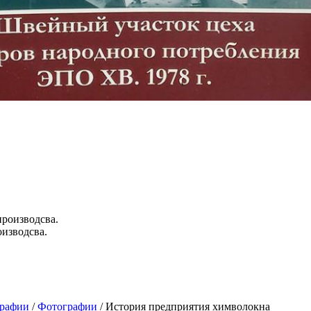
оизводсва.
графии
/
Фотографии
/ История предприятия химволокна