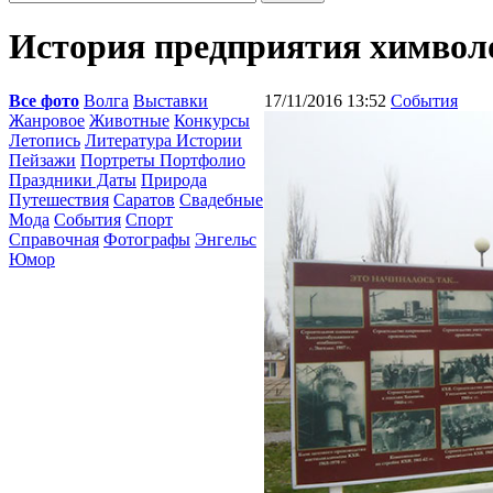
История предприятия химвол
Все фото
Волга
Выставки
17/11/2016 13:52
События
Жанровое
Животные
Конкурсы
Летопись
Литература Истории
Пейзажи
Портреты Портфолио
Праздники Даты
Природа
Путешествия
Саратов
Свадебные
Мода
События
Спорт
Справочная
Фотографы
Энгельс
Юмор