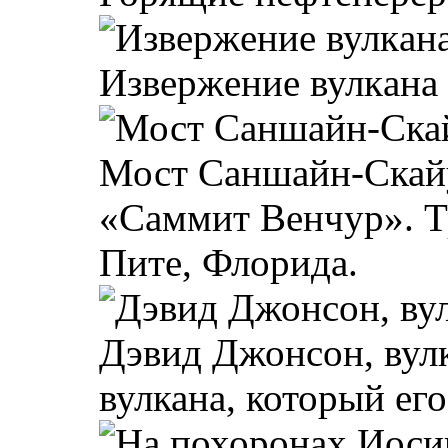
Извepжeние вулкaна 
Мост Саншайн-Скайу
«Саммит Венчур». Т
Пите, Флорида.
Дэвид Джонсон, вулк
вулкана, который его