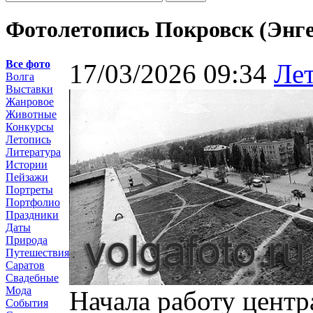
Фотолетопись Покровск (Энге
Все фото
17/03/2026 09:34
Ле
Волга
Выставки
Жанровое
Животные
Конкурсы
Летопись
Литература
Истории
Пейзажи
Портреты
Портфолио
Праздники
Даты
Природа
Путешествия
Саратов
Свадебные
Мода
Начала работу центр
События