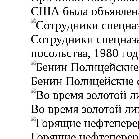
США была объявлена
Coтрудники спeцнaз
пocoльства, 1980 год
Бенин Полицейские с
Во время золотой ли
Горящие нефтеперер