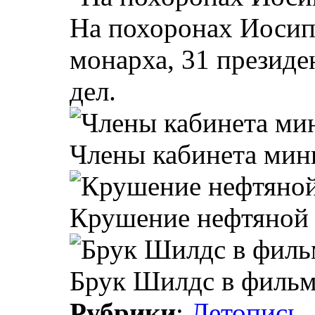
На похоронах Иосипа
монарха, 31 президе
дел.
Члены кабинета мини
Крушение нефтяной 
Брук Шилдс в фильме
Рубрики
:
Летопись