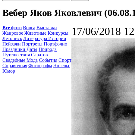
Вебер Яков Яковлевич (06.08.1
Все фото
Волга
Выставки
17/06/2018 12
Жанровое
Животные
Конкурсы
Летопись
Литература Истории
Пейзажи
Портреты Портфолио
Праздники Даты
Природа
Путешествия
Саратов
Свадебные Мода
События
Спорт
Справочная
Фотографы
Энгельс
Юмор