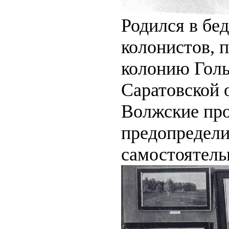
Родился в бе
колонистов, 
колонию Голы
Саратовской о
Волжские про
предопредели
самостоятель