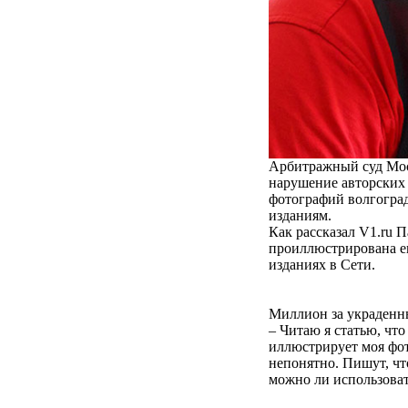
Арбитражный суд Мос
нарушение авторских
фотографий волгоград
изданиям.
Как рассказал V1.ru 
проиллюстрирована ег
изданиях в Сети.
Миллион за украденны
– Читаю я статью, что
иллюстрирует моя фот
непонятно. Пишут, чт
можно ли использоват