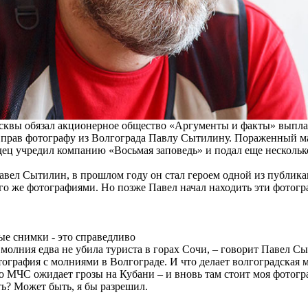
квы обязал акционерное общество «Аргументы и факты» выплат
 прав фотографу из Волгограда Павлу Сытилину. Пораженный м
ец учредил компанию «Восьмая заповедь» и подал еще нескольк
Павел Сытилин, в прошлом году он стал героем одной из публика
о же фотографиями. Но позже Павел начал находить эти фотог
е снимки - это справедливо
 молния едва не убила туриста в горах Сочи, – говорит Павел С
ография с молниями в Волгограде. И что делает волгоградская 
о МЧС ожидает грозы на Кубани – и вновь там стоит моя фотогр
ь? Может быть, я бы разрешил.