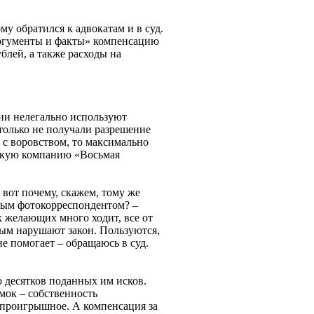
у обратился к адвокатам и в суд.
Аргументы и факты» компенсацию
блей, а также расходы на
ии нелегально используют
только не получали разрешение
 с воровством, то максимально
скую компанию «Восьмая
вот почему, скажем, тому же
ным фотокорреспондентом? –
их желающих много ходит, все от
амым нарушают закон. Пользуются,
 не помогает – обращаюсь в суд.
 десятков поданных им исков.
мок – собственность
спроигрышное. А компенсация за