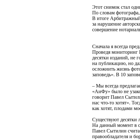
Этот снимок стал одн
По словам фотографа,
В итоге Арбитражный
за нарушение авторск
совершение нотариаль
Сначала я всегда пред
Проведя мониторинг 
десятки изданий, не 
на публикацию, но да
осложнить жизнь фот
заповедь». В 10 запов
– Мы всегда предлага
«АиФу» было не узак
говорит Павел Сытилин
нас что-то хотят». То
как хотят, плодами мо
Существуют десятки 
На данный момент в с
Павел Сытилин считае
правообладателя и бо