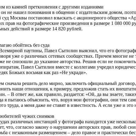
им из камней преткновения с другими изданиями
 он не нашел понимания в общении с издательским домом, поэтом
 суд Москвы постановил взыскать с акционерного общества «
их прав на фотографические произведения в размере 1 080 000 ру
ных действий в размере 14 820 рублей.
лагаю обойтись без суда
Всемирной паутины, Павел Сытилин выяснил, что его фотограф
говоря уже о различных сетевых сообществах. Причем многие не 
же не снизошли до указание авторства. Решив если не покончить
опиратам, Павел Сытилин вместе с коллегами учредил юридиче
едях Божьих восьмая как раз «Не укради».
ем сначала решить дело мирно, заключить официальный договор, 
онить наши отношения, к примеру, предложив стать их внештат
. – В ответ же, как правило, раздается: «Ой, да вы знаете, так
гда я пытаюсь объяснить, что, воруя мои фотографии, они тем с
его труда, а меня даже не ставят в известность. А если уже и это
любителей чужих снимков
удах различных инстанций у фотографа находится уже несколько
т, что, согласно закону о нарушении авторских прав, любой сни
рьба с незаконным размещением – дело правое и практически бе