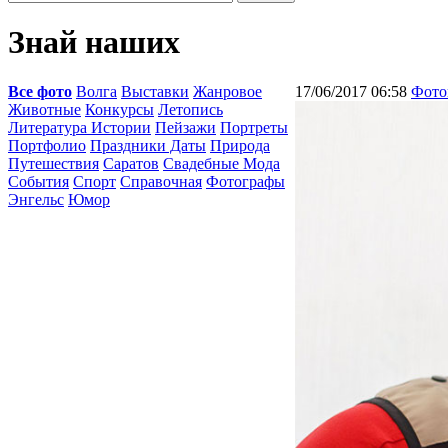
Знай наших
Все фото
Волга
Выставки
Жанровое
17/06/2017 06:58
Фото
Животные
Конкурсы
Летопись
Литература Истории
Пейзажи
Портреты
Портфолио
Праздники Даты
Природа
Путешествия
Саратов
Свадебные Мода
События
Спорт
Справочная
Фотографы
Энгельс
Юмор