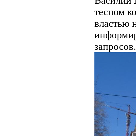
Василий 
тесном к
властью 
информир
запросов.