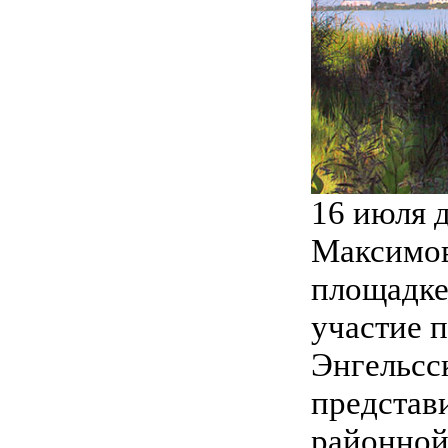
16 июля 
Максимов
площадке
участие 
Энгельсс
представ
районной