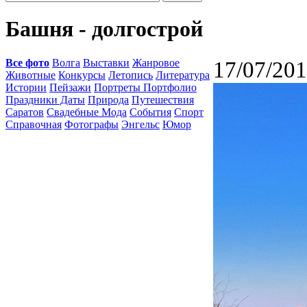
Башня - долгострой
Все фото
Волга
Выставки
Жанровое
17/07/201
Животные
Конкурсы
Летопись
Литература
Истории
Пейзажи
Портреты Портфолио
Праздники Даты
Природа
Путешествия
Саратов
Свадебные Мода
События
Спорт
Справочная
Фотографы
Энгельс
Юмор