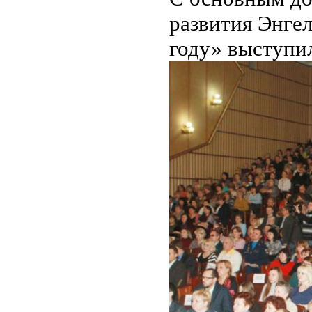
развития Энге
году» выступи