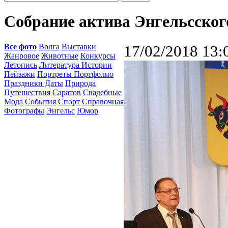
Собрание актива Энгельсског
Все фото
Волга
Выставки
17/02/2018 13:
Жанровое
Животные
Конкурсы
Летопись
Литература Истории
Пейзажи
Портреты Портфолио
Праздники Даты
Природа
Путешествия
Саратов
Свадебные
Мода
События
Спорт
Справочная
Фотографы
Энгельс
Юмор