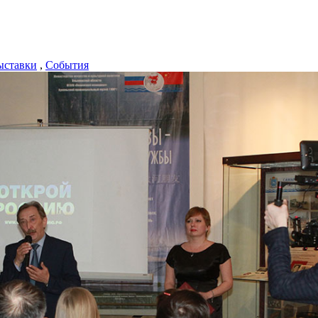
ыставки
,
События