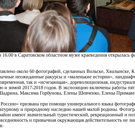
 в 16.00 в Саратовском областном музее краеведения открылась 
.
тавлено около 60 фотографий, сделанных Вольске, Хвалынске, К
бычные неожиданные ракурсы и «маленькие истории», ландшафт
 современная, так и «исчезающая», дореволюционная, индустриа
ю и зимой 2017-2018 годов. В экспозицию включены работы пя
 Шадрина, Максима Горбунова, Елены Шевченко, Елены Примаве
 Россию» призвана при помощи универсального языка фотограф
льтурному и природному наследию нашей малой родины. Фотогр
район имеют значительный туристический, рекреационный и по
овседневность и привычная окружающая действительность не ли
и.