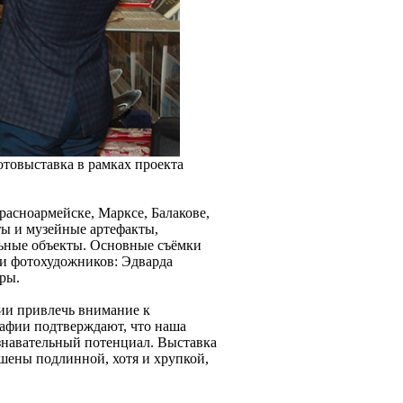
фотовыставка в рамках проекта
расноармейске, Марксе, Балакове,
ы и музейные артефакты,
льные объекты. Основные съёмки
ти фотохудожников: Эдварда
ры.
ии привлечь внимание к
афии подтверждают, что наша
знавательный потенциал. Выставка
шены подлинной, хотя и хрупкой,