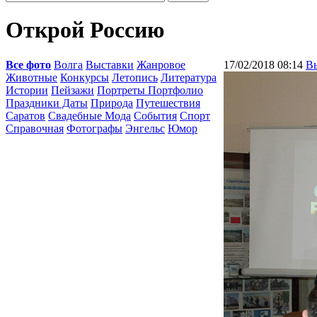
Открой Россию
Все фото
Волга
Выставки
Жанровое
17/02/2018 08:14
В
Животные
Конкурсы
Летопись
Литература
Истории
Пейзажи
Портреты Портфолио
Праздники Даты
Природа
Путешествия
Саратов
Свадебные Мода
События
Спорт
Справочная
Фотографы
Энгельс
Юмор