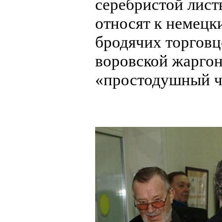
серебристой лист
относят к немецк
бродячих торговц
воровской жаргон
«простодушный че