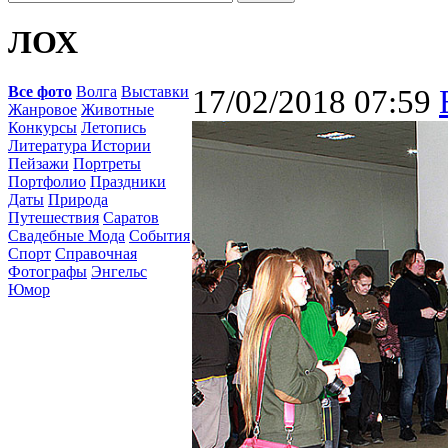
ЛОХ
Все фото
Волга
Выставки
17/02/2018 07:59
Жанровое
Животные
Конкурсы
Летопись
Литература Истории
Пейзажи
Портреты
Портфолио
Праздники
Даты
Природа
Путешествия
Саратов
Свадебные Мода
События
Спорт
Справочная
Фотографы
Энгельс
Юмор