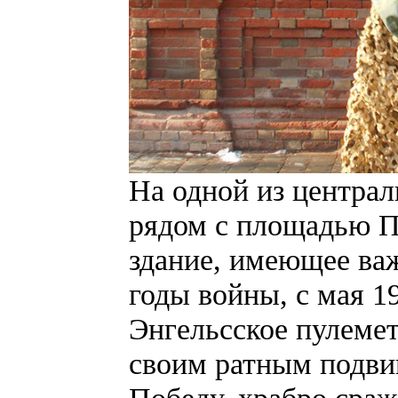
На одной из централ
рядом с площадью По
здание, имеющее важ
годы войны, с мая 19
Энгельсское пулеме
своим ратным подви