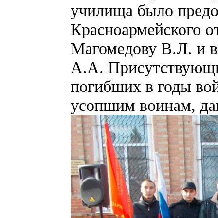
училища было предо
Красноармейского о
Магомедову В.Л. и 
А.А. Присутствующи
погибших в годы вой
усопшим воинам, дан