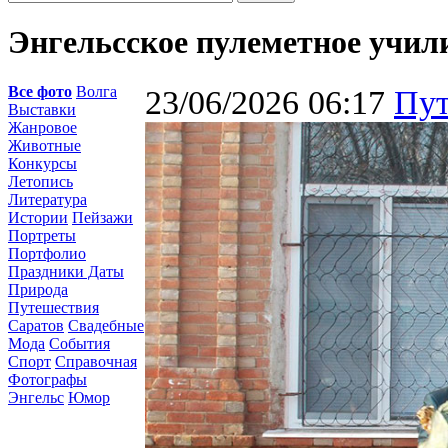
Энгельсское пулеметное учи
Все фото
Волга
23/06/2026 06:17
Пут
Выставки
Жанровое
Животные
Конкурсы
Летопись
Литература
Истории
Пейзажи
Портреты
Портфолио
Праздники Даты
Природа
Путешествия
Саратов
Свадебные
Мода
События
Спорт
Справочная
Фотографы
Энгельс
Юмор