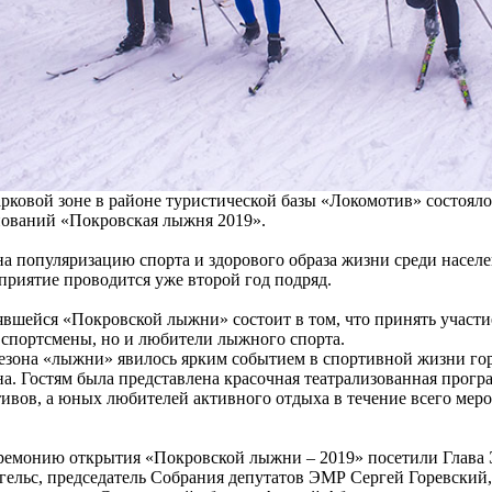
арковой зоне в районе туристической базы «Локомотив» состояло
ований «Покровская лыжня 2019».
а популяризацию спорта и здорового образа жизни среди населе
приятие проводится уже второй год подряд.
вшейся «Покровской лыжни» состоит в том, что принять участие
спортсмены, но и любители лыжного спорта.
езона «лыжни» явилось ярким событием в спортивной жизни гор
на. Гостям была представлена красочная театрализованная прог
тивов, а юных любителей активного отдыха в течение всего мер
ремонию открытия «Покровской лыжни – 2019» посетили Глава
гельс, председатель Собрания депутатов ЭМР Сергей Горевский