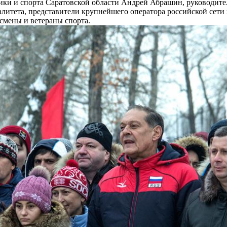
ки и спорта Саратовской области Андрей Абрашин, руководите
литета, представители крупнейшего оператора российской сет
смены и ветераны спорта.