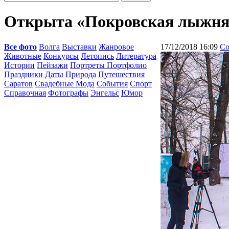
Открыта «Покровская лыжня 
Все фото
Волга
Выставки
Жанровое
17/12/2018 16:09
Со
Животные
Конкурсы
Летопись
Литература
Истории
Пейзажи
Портреты Портфолио
Праздники Даты
Природа
Путешествия
Саратов
Свадебные Мода
События
Спорт
Справочная
Фотографы
Энгельс
Юмор