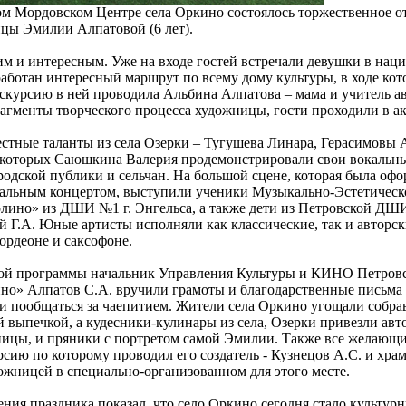
ом Мордовском Центре села Оркино состоялось торжественное 
цы Эмилии Алпатовой (6 лет).
м и интересным. Уже на входе гостей встречали девушки в нац
аботан интересный маршрут по всему дому культуры, в ходе кот
курсию в ней проводила Альбина Алпатова – мама и учитель авт
агменты творческого процесса художницы, гости проходили в ак
естные таланты из села Озерки – Тугушева Линара, Герасимовы 
 которых Саюшкина Валерия продемонстрировали свои вокальны
одской публики и сельчан. На большой сцене, которая была оф
тальным концертом, выступили ученики Музыкально-Эстетическо
лино» из ДШИ №1 г. Энгельса, а также дети из Петровской ДШИ
й Г.А. Юные артисты исполняли как классические, так и авторск
ордеоне и саксофоне.
ой программы начальник Управления Культуры и КИНО Петровск
о» Алпатов С.А. вручили грамоты и благодарственные письма 
 и пообщаться за чаепитием. Жители села Оркино угощали собра
 выпечкой, а кудесники-кулинары из села, Озерки привезли авт
ницы, и пряники с портретом самой Эмилии. Также все желающ
рсию по которому проводил его создатель - Кузнецов А.С. и хр
ожницей в специально-организованном для этого месте.
ния праздника показал, что село Оркино сегодня стало культу