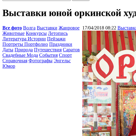
Выставки юной оркинской х
Все фото
Волга
Выставки
Жанровое
17/04/2018 08:22
Выставк
Животные
Конкурсы
Летопись
Литература Истории
Пейзажи
Портреты Портфолио
Праздники
Даты
Природа
Путешествия
Саратов
Свадебные Мода
События
Спорт
Справочная
Фотографы
Энгельс
Юмор