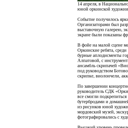
14 апреля, в Национальн
юной оркинской художни
Событие получилось ярки
Организаторами был разр
выставочную галерею, экс
экране были показаны фр
В фойе на малой сцене м
Оркинские ребята, среди
бурные аплодисменты гор
Алпатовой, с инструмен
ансамбль скрипачей «Вио
под руководством Ботово
скрипке, виолончели, акк
По завершении концертн
руководитель СДК «Оркин
все смогли подкрепиться
бутербродами и домашней
из рисунков юной худож
мордовский музей, экску
фотографировались с худ
Высокий уровень проведе