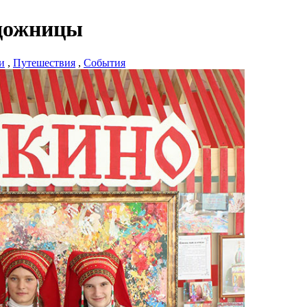
удожницы
и
,
Путешествия
,
События