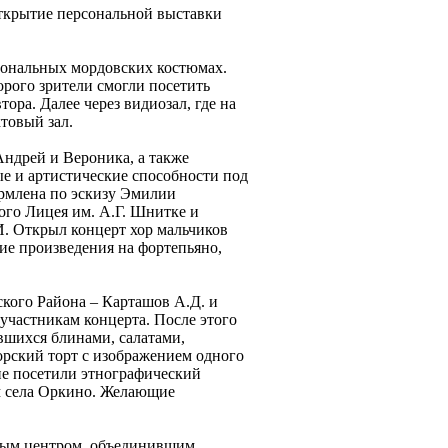
открытие персональной выставки
иональных мордовских костюмах.
орого зрители смогли посетить
ора. Далее через видиозал, где на
товый зал.
Андрей и Вероника, а также
е и артистические способности под
ормлена по эскизу Эмилии
го Лицея им. А.Г. Шнитке и
. Открыл концерт хор мальчиков
ие произведения на фортепьяно,
ого Района – Карташов А.Д. и
участникам концерта. После этого
вшихся блинами, салатами,
орский торт с изображением одного
ие посетили этнографический
ам села Оркино. Желающие
рным центром, объединившим