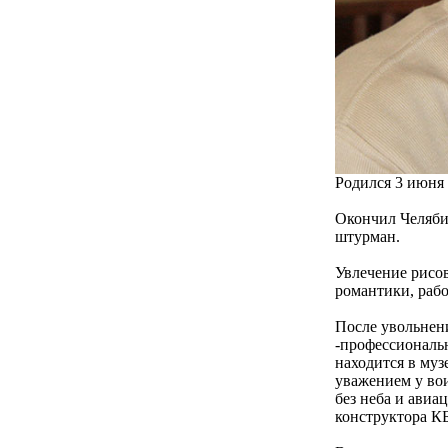
Родился 3 июня 
Окончил Челяби
штурман.
Увлечение рисо
романтики, рабо
После увольнен
-профессиональ
находится в му
уважением у вои
без неба и ави
конструктора КБ