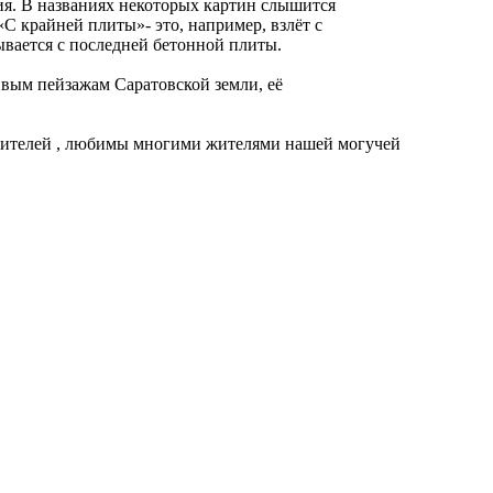
рия. В названиях некоторых картин слышится
«С крайней плиты»- это, например, взлёт с
ывается с последней бетонной плиты.
вым пейзажам Саратовской земли, её
бителей , любимы многими жителями нашей могучей