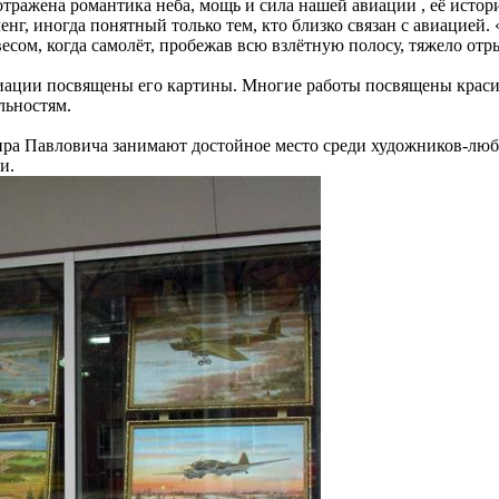
отражена романтика неба, мощь и сила нашей авиации , её исто
нг, иногда понятный только тем, кто близко связан с авиацией. 
сом, когда самолёт, пробежав всю взлётную полосу, тяжело отр
виации посвящены его картины. Многие работы посвящены краси
льностям.
ра Павловича занимают достойное место среди художников-лю
и.