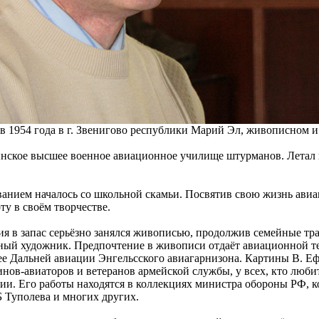
в 1954 года в г. Звенигово республики Марий Эл, живописном и
нское высшее военное авиационное училище штурманов. Летал н
ванием началось со школьной скамьи. Посвятив свою жизнь ави
ту в своём творчестве.
ия в запас серьёзно занялся живописью, продолжив семейные тр
ный художник. Предпочтение в живописи отдаёт авиационной те
зее Дальней авиации Энгельсского авиагарнизона. Картины В. 
нов-авиаторов и ветеранов армейской службы, у всех, кто люби
ации. Его работы находятся в коллекциях министра обороны РФ,
 Туполева и многих других.