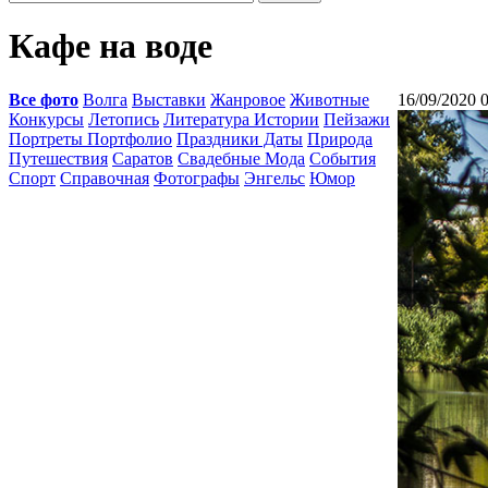
Кафе на воде
Все фото
Волга
Выставки
Жанровое
Животные
16/09/2020 
Конкурсы
Летопись
Литература Истории
Пейзажи
Портреты Портфолио
Праздники Даты
Природа
Путешествия
Саратов
Свадебные Мода
События
Спорт
Справочная
Фотографы
Энгельс
Юмор