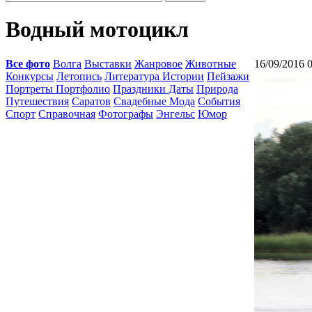
Водный мотоцикл
Все фото
Волга
Выставки
Жанровое
Животные
16/09/2016 
Конкурсы
Летопись
Литература Истории
Пейзажи
Портреты Портфолио
Праздники Даты
Природа
Путешествия
Саратов
Свадебные Мода
События
Спорт
Справочная
Фотографы
Энгельс
Юмор