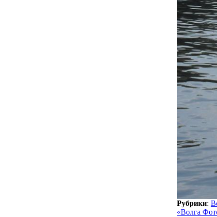
Рубрики
:
В
«Волга Фот